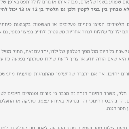
ום שפוגע בשמו של אדם, מבזה אותו או גורם לו להיתפס באופן שלי
החוק לא מבחין בין בגיר לקטין ולכן גם תלמיד בן 12 או 3
למידים הפיצו כינויים מעליבים או האשמות בקבוצות כיתתיו
ם ילדים” עלולות לגרור אחריות משפטית ולחייב בפיצוי כספי, גם 
לשבת כל היום מול מסך הטלפון של ילדו, יחד עם זאת, החוק מטיל 
היא שאם הורה יודע או צריך לדעת שילדו משתתף בפגיעה כזו על
ים יחויבו, אך אם יתברר שהתעלמו מהתנהגות פוגענית מתמשכת
 חלק, משרד החינוך הנחה זה מכבר כי מורים ומנהלים חייבים לט
, הן בהיבט החינוכי והן בטיפול באירוע עצמו. שתיקה או התעלמ
 חסר הגנה.
תיעוד צילום מסך ושמירת פרטי ההודעה, לאחר מכן יש לפנות למנ