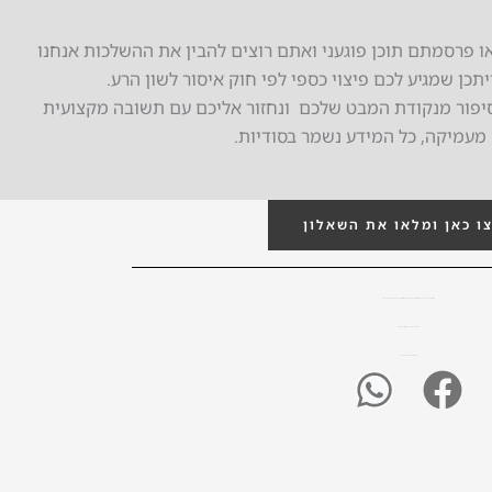
 פרסמתם תוכן פוגעני ואתם רוצים להבין את ההשלכות אנחנו
כן שמגיע לכם פיצוי כספי לפי חוק איסור לשון הרע.
סיפור מנקודת המבט שלכם ונחזור אליכם עם תשובה מקצועית
מעמיקה, כל המידע נשמר בסודיות.
ו כאן ומלאו את השאלון
התוכן נועד לספק מידע כללי, אינו מחליף ייעוץ משפטי פרטני ואין בו המלצה לנקיטת פעולה כלשהי,
אין באמור לעיל בכדי להוות ייעוץ משפטי,
לייעוץ ועזרה משפטית צרו קשר.
W
F
h
a
a
c