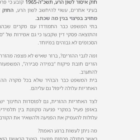
חוק איסור לשון הרע, תשכ”ה-1965
קובע כי פרס
בעיני אחרים, עשוי להיחשב לשון הרע,
מחויב בפיצוי בגין מה שכתב.
בתי המשפט כבר התמודדו עם מקרים שבהם ת
והתוצאה פסקי דין שקבעו כי גם אמירות של “סת
הסכומים לא גבוהים במיוחד.
ומה לגבי ההורים?, ברור שאיש לא מצפה מהורה 
הורים חובת פיקוח “במידה סבירה”, המשמעות 
להתערב.
בית המשפט כבר הבהיר שלא בכל מקרה ההור
האחריות עלולה ליפול גם עליהם.
לצד האחריות ההורית, גם למוסדות החינוך יש
באופן פעיל במקרי פגיעה מקוונת בין תלמידים
עלולות להעמיק את הפגיעה ולהשאיר את הקורבן
מה ניתן לעשות ברגע האמת?
כאשר מתגלה פרסום פוגעני, הצעד הראשון הוא 