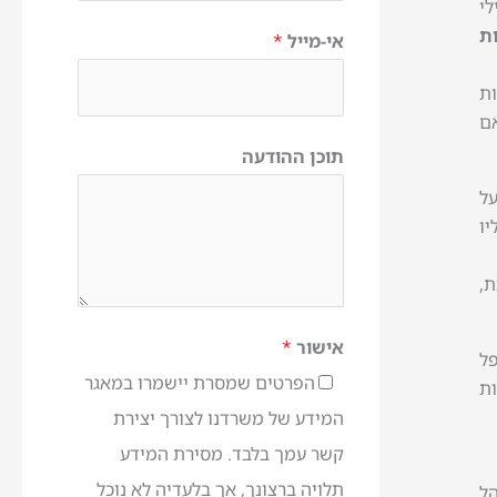
לי
1 יכול להיות
אי-מייל
*
ת
אם
תוכן ההודעה
על
יו
,
אישור
*
פל
הפרטים שמסרת יישמרו במאגר
ות
המידע של משרדנו לצורך יצירת
קשר עמך בלבד. מסירת המידע
תלויה ברצונך, אך בלעדיה לא נוכל
הל