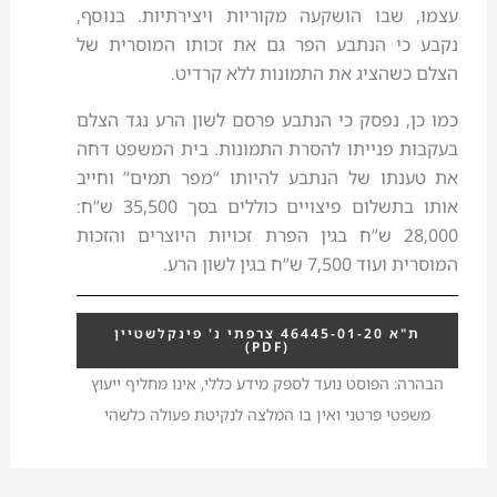
עצמו, שבו הושקעה מקוריות ויצירתיות. בנוסף,
נקבע כי הנתבע הפר גם את זכותו המוסרית של
הצלם כשהציג את התמונות ללא קרדיט.
כמו כן, נפסק כי הנתבע פרסם לשון הרע נגד הצלם
בעקבות פנייתו להסרת התמונות. בית המשפט דחה
את טענתו של הנתבע להיותו “מפר תמים” וחייב
אותו בתשלום פיצויים כוללים בסך 35,500 ש”ח:
28,000 ש”ח בגין הפרת זכויות היוצרים והזכות
המוסרית ועוד 7,500 ש”ח בגין לשון הרע.
ת"א 46445-01-20‏ צרפתי נ' פינקלשטיין
(PDF)
הבהרה: הפוסט נועד לספק מידע כללי, אינו מחליף ייעוץ
משפטי פרטני ואין בו המלצה לנקיטת פעולה כלשהי